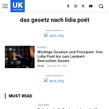
UK
LONDON NEWS
das gesetz nach lidia poët
- Advertisement -
Gesetz
Wichtige Gesetze und Prinzipien: Von
Lidia Poët bis zum Lambert-
Beerschen Gesetz
Ishika
-
January 20, 2025
- Advertisement -
MUST READ
Geschäft