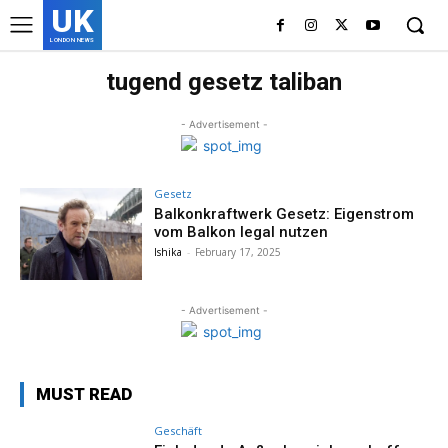
UK
LONDON NEWS
tugend gesetz taliban
- Advertisement -
Gesetz
Balkonkraftwerk Gesetz: Eigenstrom
vom Balkon legal nutzen
Ishika
-
February 17, 2025
- Advertisement -
MUST READ
Geschäft