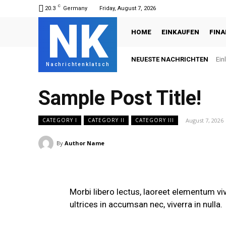
C
20.3
Germany
Friday, August 7, 2026
NK
HOME
EINKAUFEN
FIN
NEUESTE NACHRICHTEN
Ein
Nachrichtenklatsch
Sample Post Title!
August 7, 2026
CATEGORY I
CATEGORY II
CATEGORY III
By
Author Name
Morbi libero lectus, laoreet elementum viv
ultrices in accumsan nec, viverra in nulla.