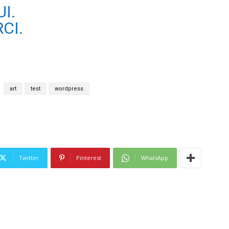
I.
CI.
art
test
wordpress
Twitter
Pinterest
WhatsApp