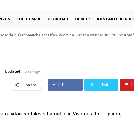
ANZEN
FOTOGRAFIE
GESCHÄFT
GESETZ
KONTAKTIEREN SI
ladende Außenbereiche schaffen: Wichtige Dienstleistungen für Stil und Komf
Updated:
1 week ago
Facebook
Twitter
Share
erra vitae, sodales sit amet nisi. Vivamus dolor ipsum,