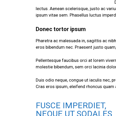
lectus. Aenean scelerisque, justo ac variu
ipsum vitae sem. Phasellus luctus imperd
Donec tortor ipsum
Pharetra ac malesuada in, sagittis ac nib
eros bibendum nec. Praesent justo quam, s
Pellentesque faucibus orci at lorem viver
molestie bibendum, sem orci lacinia dolor
Duis odio neque, congue ut iaculis nec, pr
Cras eros ipsum, eleifend rhoncus quam at
FUSCE IMPERDIET,
NEQUE UT SODALES