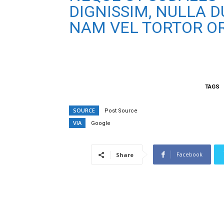
DIGNISSIM, NULLA DU
NAM VEL TORTOR OR
TAGS
SOURCE
Post Source
VIA
Google
Facebook
Share