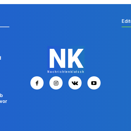
Edit
NK
d
Nachrichtenklatsch
ub
uvor