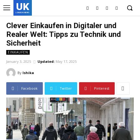
UK
LONDON NEWS
Clever Einkaufen in Digitaler und
Realer Welt: Tipps zu Technik und
Sicherheit
EINKAUFEN
January 3, 2025
Updated:
May 17, 2025
By
Ishika
Facebook
Twitter
Pinterest